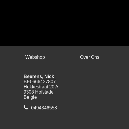
Webshop
Over Ons
Beerens, Nick
BE0666437807
Hekkestraat 20 A
9308 Hofstade
België
0494346558