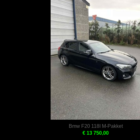
Bmw F20 118I M-Pakket
€ 13 750,00