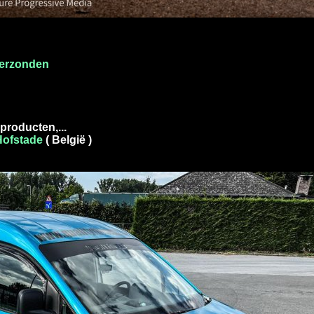
verzonden
producten,...
Hofstade
( België )