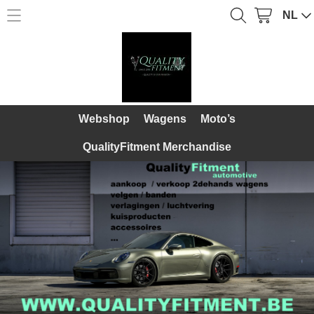
NL
Home
Webshop
Webshop
Over Ons
Wagens
Webshop
Wagens
Moto’s
Diensten
Moto’s
QualityFitment Merchandise
Galerij
QualityFitment Merchandise
Contact
Mijn account