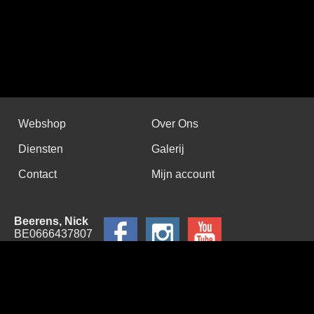
Webshop
Over Ons
Diensten
Galerij
Contact
Mijn account
Beerens, Nick
BE0666437807
Hekkestraat 20 A
9308 Hofstade
België
0494346558