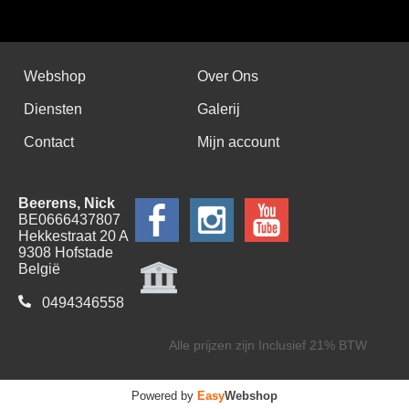
Webshop
Over Ons
Diensten
Galerij
Contact
Mijn account
Beerens, Nick
BE0666437807
Hekkestraat 20 A
9308 Hofstade
België
0494346558
Alle prijzen zijn Inclusief 21% BTW
Powered by
Easy
Webshop