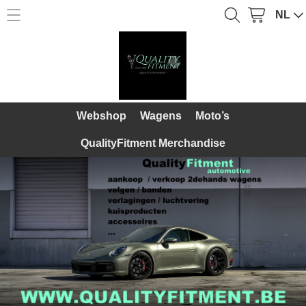
NL
Home
Webshop
Webshop
Over Ons
Wagens
Webshop
Wagens
Moto’s
Diensten
Moto’s
QualityFitment Merchandise
Galerij
QualityFitment Merchandise
Contact
Mijn account