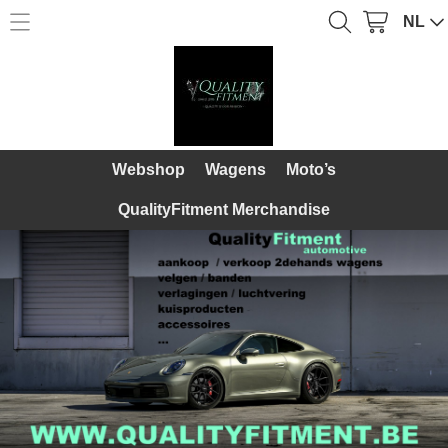
NL
Home
Webshop
Webshop
Over Ons
Wagens
Webshop
Wagens
Moto’s
Diensten
Moto’s
QualityFitment Merchandise
Galerij
QualityFitment Merchandise
Contact
Mijn account