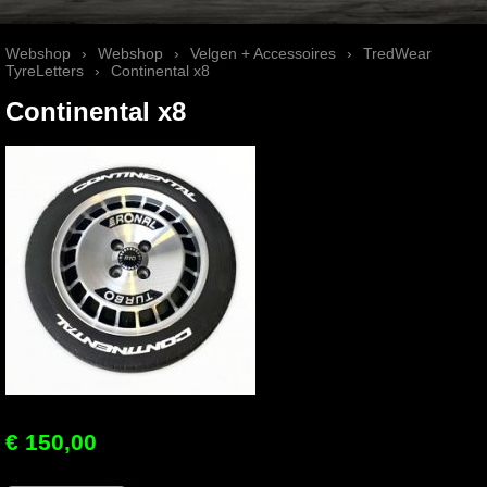
Webshop
›
Webshop
›
Velgen + Accessoires
›
TredWear
TyreLetters
›
Continental x8
Continental x8
€ 150,00