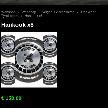
Webshop
›
Webshop
›
Velgen + Accessoires
›
TredWear
TyreLetters
›
Hankook x8
Hankook x8
€ 150,00