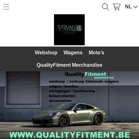
NL
Home
Webshop
Webshop
Over Ons
Wagens
Webshop
Wagens
Moto’s
Diensten
Moto’s
QualityFitment Merchandise
Galerij
QualityFitment Merchandise
Contact
Mijn account