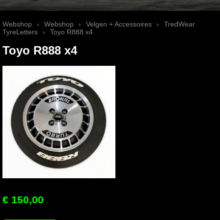
Webshop
›
Webshop
›
Velgen + Accessoires
›
TredWear
TyreLetters
›
Toyo R888 x4
Toyo R888 x4
€ 150,00