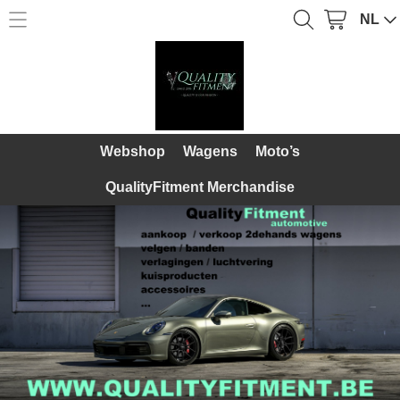
NL
Home
Webshop
Webshop
Over Ons
Wagens
Webshop
Wagens
Moto’s
Diensten
Moto’s
QualityFitment Merchandise
Galerij
QualityFitment Merchandise
Contact
Mijn account