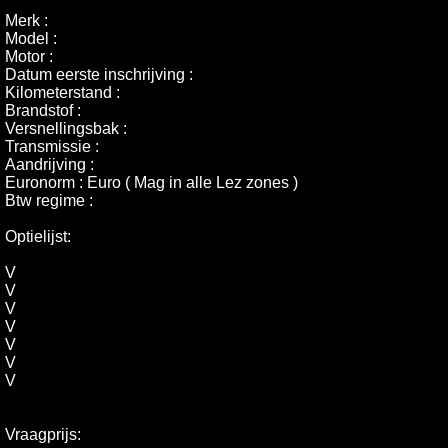
Merk :
Model :
Motor :
Datum eerste inschrijving :
Kilometerstand :
Brandstof :
Versnellingsbak :
Transmissie :
Aandrijving :
Euronorm : Euro ( Mag in alle Lez zones )
Btw regime :
Optielijst:
V
V
V
V
V
V
V
Vraagprijs: