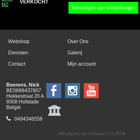
VERKOCHT
M2
Toevoegen aan winkelwagen
Webshop
Over Ons
Diensten
Galerij
Contact
Mijn account
Beerens, Nick
BE0666437807
Hekkestraat 20 A
9308 Hofstade
België
0494346558
Alle prijzen zijn Inclusief 21% BTW