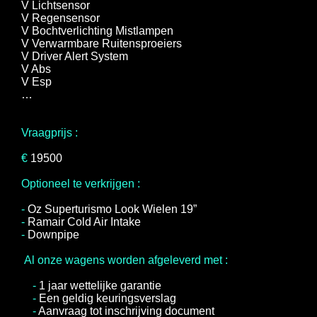
V Lichtsensor
V Regensensor
V Bochtverlichting Mistlampen
V Verwarmbare Ruitensproeiers
V Driver Alert System
V Abs
V Esp
…
Vraagprijs :
€
19500
Optioneel te verkrijgen :
-
Oz Superturismo Look Wielen 19”
-
Ramair Cold Air Intake
-
Downpipe
Al onze wagens worden afgeleverd met :
-
1 jaar wettelijke garantie
-
Een geldig keuringsverslag
-
Aanvraag tot inschrijving document