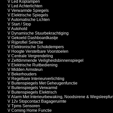
V Led Koplampen
V Led Achterlichten
V Verwarmde Spiegels
V Elektrische Spiegels
V Automatische Lichten
V Start / Stop
V Autohold
V Dynamische Stuurbekrachtiging
V Gekoeld Dashboardkastje
V Rijprofiel Selectie
V Elektronische Schokdempers
V Hoogte Verstelbare Voorstoelen
V Centrale Vergrendeling
V Zelfdimmende Veiligheidsbinnenspiegel
V Elektrische Ruitbediening
V Midden Armsteun
V Bekerhouders
V Regelbare Interieurverlichting
V Buitenspiegels Met Geheugenfunctie
V Buitenspiegels Verwarmd
V Buitenspiegels Elektrisch
V Alarm Met Interieurbewaking, Noodsirene & Wegsleepfun
V 12v Stopcontact Bagageruimte
V Tpms Sensoren
V Coming Home Functie