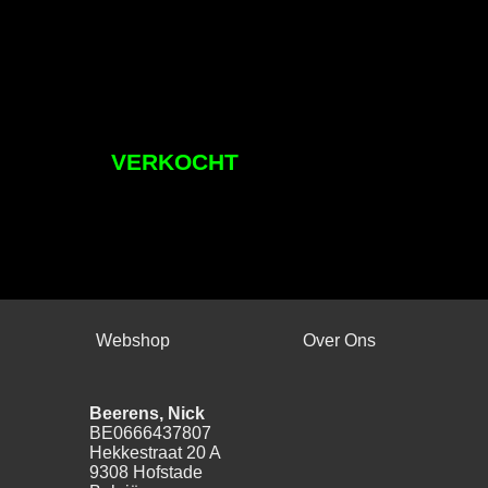
VERKOCHT
Webshop
Over Ons
Beerens, Nick
BE0666437807
Hekkestraat 20 A
9308 Hofstade