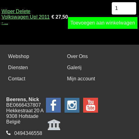
Wiper Delete
Volkswagen Up! 2011
€ 27,50
- ...
Toevoegen aan winkelwagen
Webshop
Over Ons
Diensten
Galerij
Contact
Mijn account
Beerens, Nick
BE0666437807
Hekkestraat 20 A
9308 Hofstade
België
0494346558