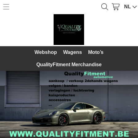
NL
Home
Webshop
Webshop
Over Ons
Wagens
Webshop
Wagens
Moto’s
Diensten
Moto’s
QualityFitment Merchandise
Galerij
QualityFitment Merchandise
Contact
Mijn account