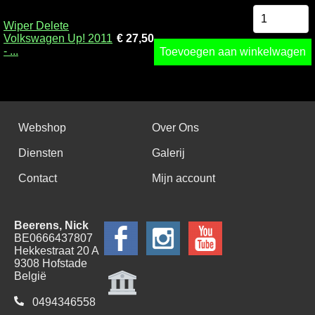
Wiper Delete
Volkswagen Up! 2011
€ 27,50
- ...
Toevoegen aan winkelwagen
Webshop
Over Ons
Diensten
Galerij
Contact
Mijn account
Beerens, Nick
BE0666437807
Hekkestraat 20 A
9308 Hofstade
België
0494346558