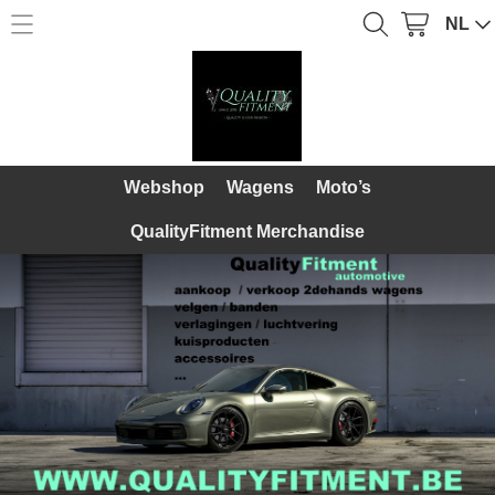
NL
Home
Webshop
Webshop
Over Ons
Wagens
Webshop
Wagens
Moto’s
Diensten
Moto’s
QualityFitment Merchandise
Galerij
QualityFitment Merchandise
Contact
Mijn account